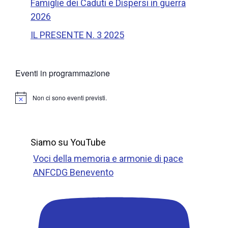
Famiglie dei Caduti e Dispersi in guerra
2026
IL PRESENTE N. 3 2025
Eventi in programmazione
Non ci sono eventi previsti.
N
o
t
i
c
Siamo su YouTube
e
Voci della memoria e armonie di pace
ANFCDG Benevento