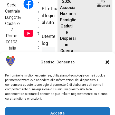
by
2026
Facebook
Sede
Associazione
Effettua
Centrale
Y
Nazionale
il login
Lungotevere
o
Famiglie
al sito.
Castello,
u
Caduti
2
e
t
Roma
Utente
Dispersi
u
00193
log
in
b
Italia
Guerra
e
anfcdg.segreteria@gmail.com
Tel. 06
Tik
Gestisci Consenso
6875866
Tok
Password
Per fornire le migliori esperienze, utilizziamo tecnologie come i cookie
per memorizzare e/o accedere alle informazioni del dispositivo. Il
consenso a queste tecnologie ci permetterà di elaborare dati come il
comportamento di navigazione o ID unici su questo sito. Non
acconsentire o ritirare il consenso può influire negativamente su alcune
caratteristiche e funzioni.
Ricordami
Accetta