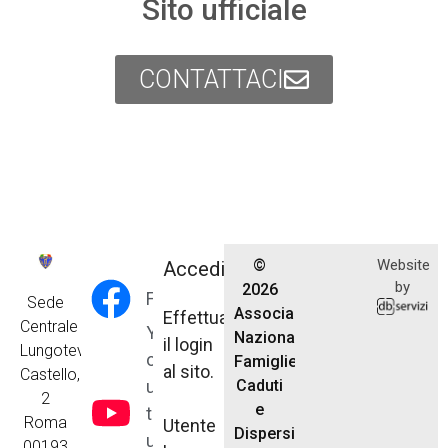
Sito ufficiale
CONTATTACI
©
Website
Accedi
by
2026
Facebook
Sede
Associazione
Effettua
Centrale
Y
Nazionale
il login
Lungotevere
o
Famiglie
al sito.
Castello,
u
Caduti
2
e
t
Roma
Utente
Dispersi
u
00193