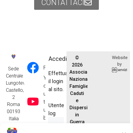
CONTATTACI
©
Website
Accedi
by
2026
Facebook
Sede
Associazione
Effettua
Centrale
Y
Nazionale
il login
Lungotevere
o
Famiglie
al sito.
Castello,
u
Caduti
2
e
t
Roma
Utente
Dispersi
u
00193
log
in
b
Italia
Guerra
e
anfcdg.segreteria@gmail.com
Tel. 06