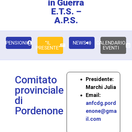
in Guerra
E.T.S. –
A.P.S.
PENSIONI
"IL
NEWS
CALENDARIO
PRESENTE"
EVENTI
Comitato
Presidente:
Marchi Julia
provinciale
Email:
di
anfcdg.pord
Pordenone
enone@gma
il.com