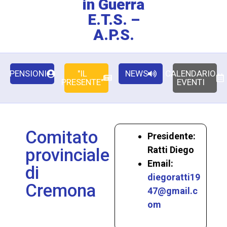
in Guerra
E.T.S. –
A.P.S.
PENSIONI
"IL
NEWS
CALENDARIO
PRESENTE"
EVENTI
Comitato
Presidente:
Ratti Diego
provinciale
Email:
di
diegoratti19
Cremona
47@gmail.c
om