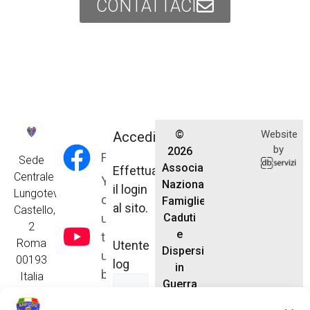
CONTATTACI
©
Website
Accedi
by
2026
Facebook
Sede
Associazione
Effettua
Centrale
Y
Nazionale
il login
Lungotevere
o
Famiglie
al sito.
Castello,
u
Caduti
2
e
t
Roma
Utente
Dispersi
u
00193
log
in
b
Italia
Guerra
e
anfcdg.segreteria@gmail.com
Tel. 06