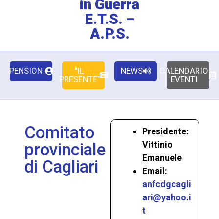
in Guerra
E.T.S. –
A.P.S.
PENSIONI
"IL
NEWS
CALENDARIO
PRESENTE"
EVENTI
Comitato
Presidente:
Vittinio
provinciale
Emanuele
di Cagliari
Email:
anfcdgcagli
ari@yahoo.i
t