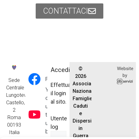
CONTATTACI
©
Website
Accedi
by
2026
Facebook
Sede
Associazione
Effettua
Centrale
Y
Nazionale
il login
Lungotevere
o
Famiglie
al sito.
Castello,
u
Caduti
2
e
t
Roma
Utente
Dispersi
u
00193
log
in
b
Italia
Guerra