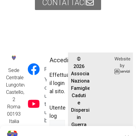
CONTATTACI
©
Website
Accedi
by
2026
Facebook
Sede
Associazione
Effettua
Centrale
Y
Nazionale
il login
Lungotevere
o
Famiglie
al sito.
Castello,
u
Caduti
2
e
t
Roma
Utente
Dispersi
u
00193
log
in
b
Italia
Guerra
e
anfcdg.segreteria@gmail.com
Tel. 06