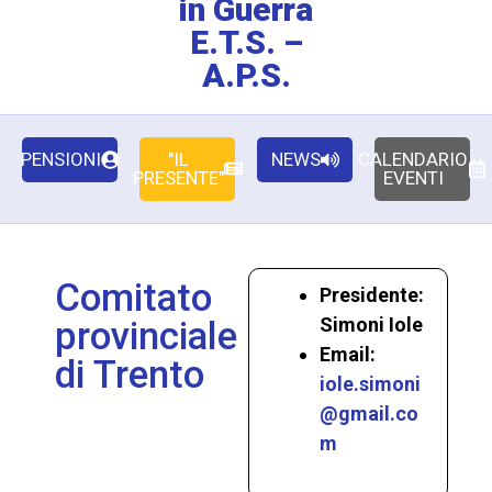
in Guerra
E.T.S. –
A.P.S.
PENSIONI
"IL
NEWS
CALENDARIO
PRESENTE"
EVENTI
Comitato
Presidente:
Simoni Iole
provinciale
Email:
di Trento
iole.simoni
@gmail.co
m