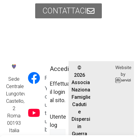
CONTATTACI
©
Website
Accedi
by
2026
Facebook
Sede
Associazione
Effettua
Centrale
Y
Nazionale
il login
Lungotevere
o
Famiglie
al sito.
Castello,
u
Caduti
2
e
t
Roma
Utente
Dispersi
u
00193
log
in
b
Italia
Guerra