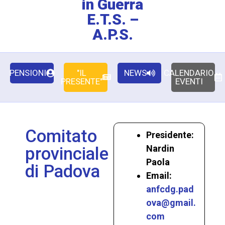
in Guerra
E.T.S. –
A.P.S.
PENSIONI
"IL
NEWS
CALENDARIO
PRESENTE"
EVENTI
Comitato
Presidente:
Nardin
provinciale
Paola
di Padova
Email:
anfcdg.pad
ova@gmail.
com