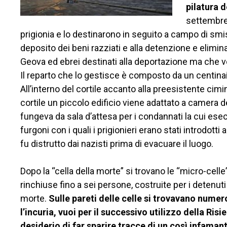
pilatura d
settembre 
prigionia e lo destinarono in seguito a campo di smi
deposito dei beni razziati e alla detenzione e eliminaz
Geova ed ebrei destinati alla deportazione ma che ve
Il reparto che lo gestisce è composto da un centinaio
All’interno del cortile accanto alla preesistente cim
cortile un piccolo edificio viene adattato a camera d
fungeva da sala d’attesa per i condannati la cui esec
furgoni con i quali i prigionieri erano stati introdot
fu distrutto dai nazisti prima di evacuare il luogo.
Dopo la “cella della morte” si trovano le “micro-celle
rinchiuse fino a sei persone, costruite per i detenuti 
morte.
Sulle pareti delle celle si trovavano numero
l’incuria, vuoi per il successivo utilizzo della Risi
desiderio di far sparire tracce di un così infaman