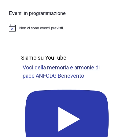
Eventi in programmazione
Non ci sono eventi previsti.
N
o
t
i
c
e
Siamo su YouTube
Voci della memoria e armonie di
pace ANFCDG Benevento