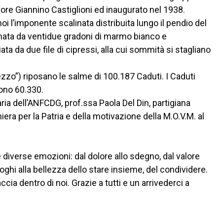
tore Giannino Castiglioni ed inaugurato nel 1938.
noi l’imponente scalinata distribuita lungo il pendio del
mata da ventidue gradoni di marmo bianco e
ata da due file di cipressi, alla cui sommità si stagliano
mezzo”) riposano le salme di 100.187 Caduti. I Caduti
sono 60.330.
ia dell’ANFCDG, prof.ssa Paola Del Din, partigiana
hiera per la Patria e della motivazione della M.O.V.M. al
e diverse emozioni: dal dolore allo sdegno, dal valore
oghi alla bellezza dello stare insieme, del condividere.
cia dentro di noi. Grazie a tutti e un arrivederci a