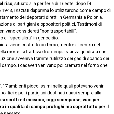
el riso
, situato alla periferia di Trieste: dopo l’8
1943, i nazisti dapprima lo utilizzarono come campo di
stamento dei deportati diretti in Germania e Polonia,
ione di partigiani e oppositori politici, Testimoni di
nivano considerati “non trasportabili”.
 di “specialisti” in genocidio.
iniera viene costruito un forno, mentre al centro del
ella morte: si trattava di un’ampia stanza quadrata che
uzione avveniva tramite l’utilizzo dei gas di scarico dei
ti al campo. I cadaveri venivano poi cremati nel forno che
”, 17 ambienti piccolissimi nelle quali potevano venir
politici e per i partigiani destinati quasi sempre alla
si scritti ed incisioni, oggi scomparse, vuoi per
era in
qualità di campo profughi ma soprattutto per il
te passato
.