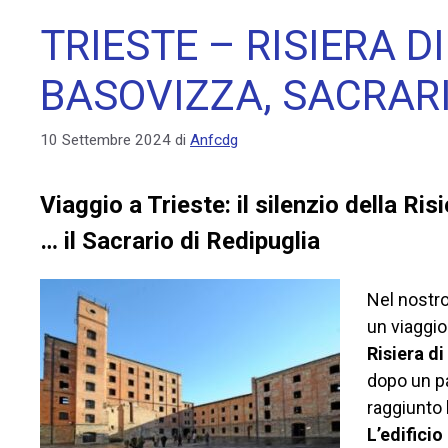
TRIESTE – RISIERA D
BASOVIZZA, SACRARI
10 Settembre 2024
di
Anfcdg
Viaggio a Trieste: il silenzio della Ri
… il Sacrario di Redipuglia
Nel nostro
un viaggio
Risiera d
dopo un p
raggiunto l
L’edificio