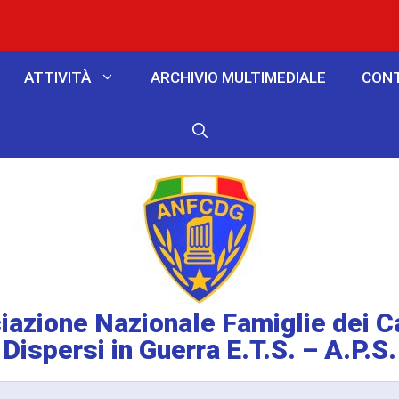
ATTIVITÀ
ARCHIVIO MULTIMEDIALE
CONT
azione Nazionale Famiglie dei C
Dispersi in Guerra E.T.S. – A.P.S.