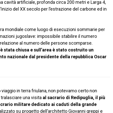
na cavità artificiale, profonda circa 200 metri e Larga 4,
l’inizio del XX secolo per l’estrazione del carbone ed in
uerra mondiale come luogo di esecuzioni sommarie per
 formazioni jugoslave: impossibile stabilire il numero
n relazione al numero delle persone scomparse.
à è stata chiusa e sull’area è stato costruito un
to nazionale dal presidente della repubblica Oscar
 viaggio in terra friulana, non potevamo certo non
ralasciare una visita
al sacrario di Redipuglia, il più
crario militare dedicato ai caduti della grande
ealizzato su progetto dell’architetto Giovanni greppi e