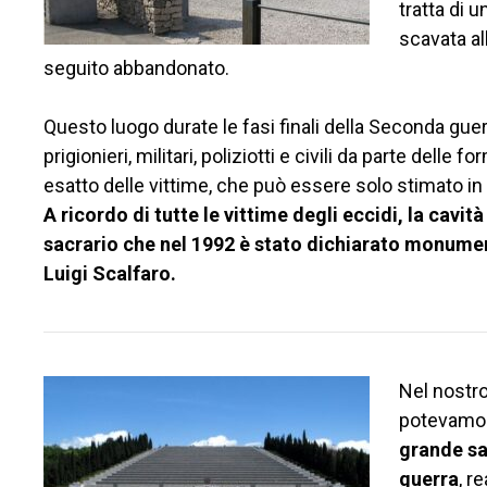
tratta di u
scavata al
seguito abbandonato.
Questo luogo durate le fasi finali della Seconda g
prigionieri, militari, poliziotti e civili da parte delle
esatto delle vittime, che può essere solo stimato i
A ricordo di tutte le vittime degli eccidi, la cavit
sacrario che nel 1992 è stato dichiarato monumen
Luigi Scalfaro.
Nel nostro
potevamo t
grande sa
guerra
, r