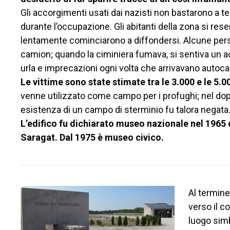
Gli accorgimenti usati dai nazisti non bastarono a t
durante l’occupazione. Gli abitanti della zona si rese
lentamente cominciarono a diffondersi. Alcune per
camion; quando la ciminiera fumava, si sentiva un ac
urla e imprecazioni ogni volta che arrivavano autocarri
Le vittime sono state stimate tra le 3.000 e le 5.0
venne utilizzato come campo per i profughi; nel dopo
esistenza di un campo di sterminio fu talora negata
L’edifico fu dichiarato museo nazionale nel 1965 
Saragat. Dal 1975 è museo civico.
Al termine 
verso il c
luogo simb