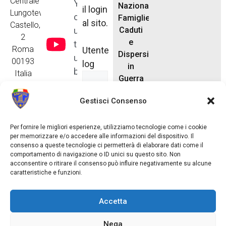
Centrale
Y
Nazionale
il login
Lungotevere
o
Famiglie
al sito.
Castello,
u
Caduti
2
e
t
Roma
Utente
Dispersi
u
00193
log
in
b
Italia
Guerra
e
anfcdg.segreteria@gmail.com
Tel. 06
Tik
Gestisci Consenso
6875866
Tok
Password
Per fornire le migliori esperienze, utilizziamo tecnologie come i cookie
per memorizzare e/o accedere alle informazioni del dispositivo. Il
consenso a queste tecnologie ci permetterà di elaborare dati come il
comportamento di navigazione o ID unici su questo sito. Non
acconsentire o ritirare il consenso può influire negativamente su alcune
caratteristiche e funzioni.
Ricordami
Accetta
Nega