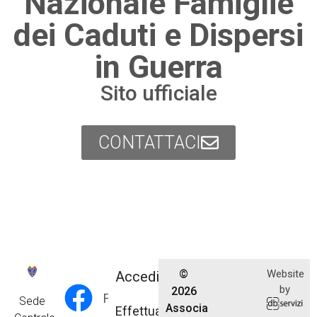
Nazionale Famiglie
dei Caduti e Dispersi
in Guerra
Sito ufficiale
CONTATTACI
©
Website
Accedi
by
2026
Facebook
Sede
Associazione
Effettua