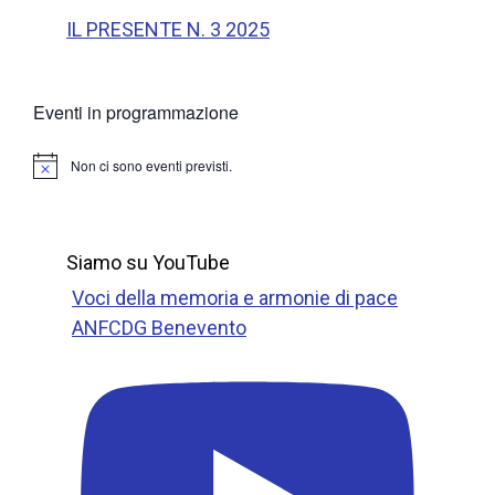
IL PRESENTE N. 3 2025
Eventi in programmazione
Non ci sono eventi previsti.
N
o
t
i
c
Siamo su YouTube
e
Voci della memoria e armonie di pace
ANFCDG Benevento