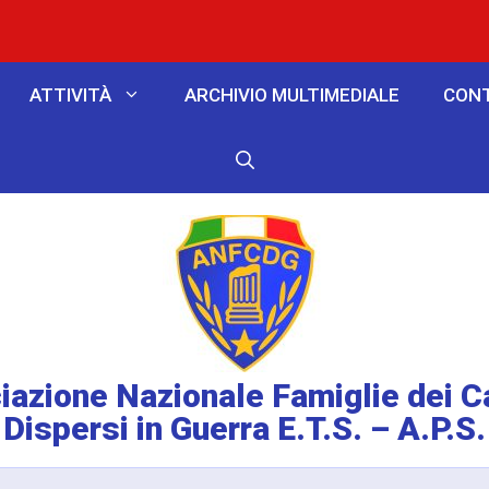
ATTIVITÀ
ARCHIVIO MULTIMEDIALE
CONT
azione Nazionale Famiglie dei C
Dispersi in Guerra E.T.S. – A.P.S.