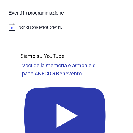
Eventi in programmazione
Non ci sono eventi previsti.
N
o
t
i
c
e
Siamo su YouTube
Voci della memoria e armonie di
pace ANFCDG Benevento