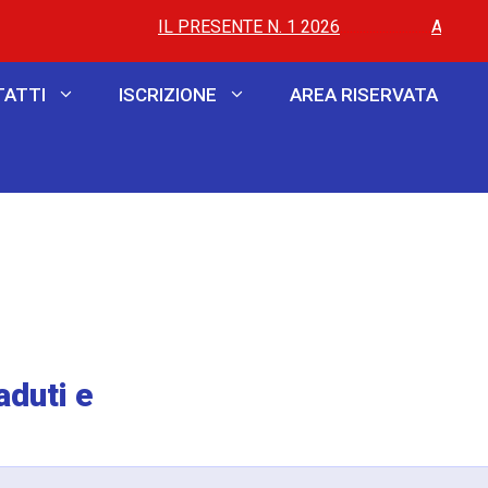
IL PRESENTE N. 1 2026
..............
..............
AL VIA LE P
ATTI
ISCRIZIONE
AREA RISERVATA
aduti e