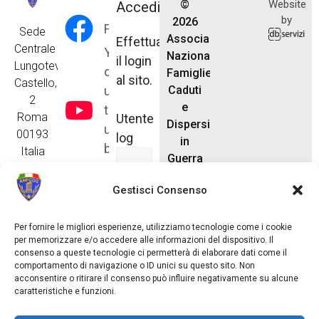
©
Website
Accedi
by
2026
Facebook
Sede
Associazione
Effettua
Centrale
Y
Nazionale
il login
Lungotevere
o
Famiglie
al sito.
Castello,
u
Caduti
2
e
t
Roma
Utente
Dispersi
u
00193
log
in
b
Italia
Guerra
e
anfcdg.segreteria@gmail.com
Tel. 06
Tik
Gestisci Consenso
6875866
Tok
Password
Per fornire le migliori esperienze, utilizziamo tecnologie come i cookie
per memorizzare e/o accedere alle informazioni del dispositivo. Il
consenso a queste tecnologie ci permetterà di elaborare dati come il
comportamento di navigazione o ID unici su questo sito. Non
acconsentire o ritirare il consenso può influire negativamente su alcune
caratteristiche e funzioni.
Ricordami